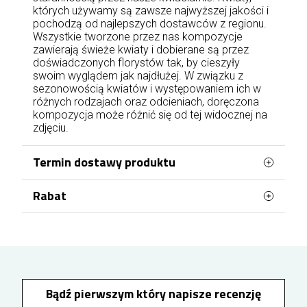
których używamy są zawsze najwyższej jakości i
pochodzą od najlepszych dostawców z regionu.
Wszystkie tworzone przez nas kompozycje
zawierają świeże kwiaty i dobierane są przez
doświadczonych florystów tak, by cieszyły
swoim wyglądem jak najdłużej. W związku z
sezonowością kwiatów i występowaniem ich w
różnych rodzajach oraz odcieniach, doręczona
kompozycja może różnić się od tej widocznej na
zdjęciu.
Termin dostawy produktu
Rabat
Kwiaty mogą być doręczone jeszcze tego
samego dnia, najwcześniej w ciągu 2 godzin, jeżeli
zamówienie zostanie złożone i opłacone od
RABAT nawet do 10% NA ZAWSZE. Aby go
poniedziałku do piątku do godziny 17:00. Kwiaty
otrzymać wystarczy zarejestrować się /
mogą być doręczone w sobotę i niedzielę, jeżeli
zalogować się w sklepie, a następnie złożyć
zamówienie zostanie złożone do soboty do
zamówienie. Za każde wydane 100 zł na kwiaty
godziny 15:00 i opłacone.
otrzymasz 1% rabatu na kolejne zakupy.
Bądź pierwszym który napisze recenzję
Maksymalny rabat to 10%, który otrzymasz NA