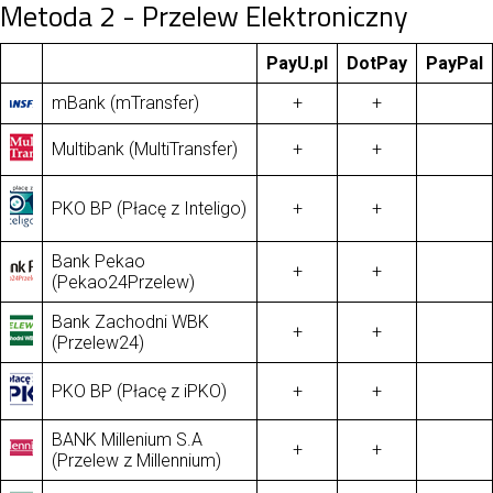
Metoda 2 - Przelew Elektroniczny
PayU.pl
DotPay
PayPal
mBank (mTransfer)
+
+
Multibank (MultiTransfer)
+
+
PKO BP (Płacę z Inteligo)
+
+
Bank Pekao
+
+
(Pekao24Przelew)
Bank Zachodni WBK
+
+
(Przelew24)
PKO BP (Płacę z iPKO)
+
+
BANK Millenium S.A
+
+
(Przelew z Millennium)