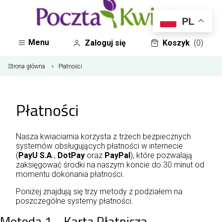
PL
Menu
Zaloguj się
Koszyk
(0)
Strona główna
Płatności
Płatności
Nasza kwiaciarnia korzysta z trzech bezpiecznych
systemów obsługujących płatności w internecie
(
PayU S.A
.,
DotPay
oraz
PayPal
), które pozwalają
zaksięgować środki na naszym koncie do 30 minut od
momentu dokonania płatności.
Poniżej znajdują się trzy metody z podziałem na
poszczególne systemy płatności.
Metoda 1 - Karta Płatnicza