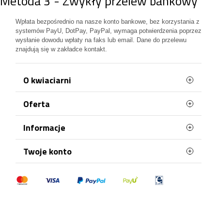
Metoda 3 - Zwykły przelew bankowy
Wpłata bezpośrednio na nasze konto bankowe, bez korzystania z
systemów PayU, DotPay, PayPal, wymaga potwierdzenia poprzez
wysłanie dowodu wpłaty na faks lub email. Dane do przelewu
znajdują się w zakładce kontakt.
O kwiaciarni
Oferta
Najczęściej kupowane
Informacje
Mapa strony
Terminy doręczenia
Twoje konto
Polityka Prywatności
Dane osobowe
Polityka plików "cookies"
Zamówienia
Płatności
Moje pokwitowania - korekty płatności
Regulamin
Adresy