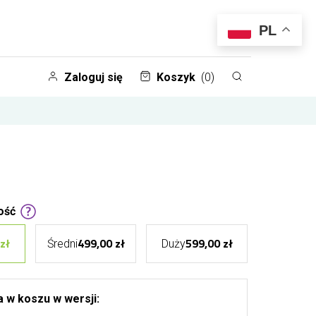
PL
Zaloguj się
Koszyk
(0)
ość
zł
499,00 zł
599,00 zł
Średni
Duży
 w koszu w wersji: