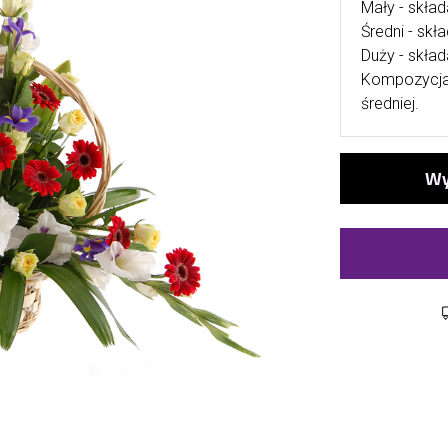
Mały - skład
Średni - skł
Duży - skład
Kompozycja 
średniej.