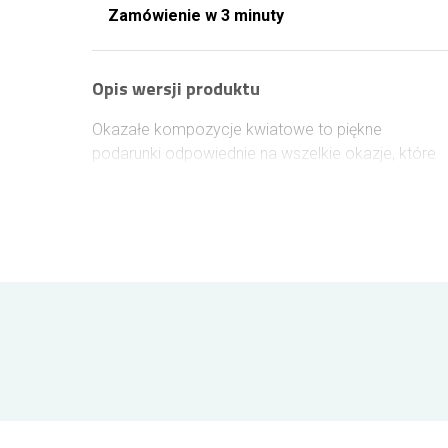
Zamówienie w 3 minuty
Opis wersji produktu
Okazałe kompozycje kwiatowe to piękne
podarunki odpowiednie na wszelkie okazje, które
potrafią wzruszyć i wywołać wiele radości. Wybier
dla bliskiej osoby kompozycję w koszu z gerber,
róż, irysów i gladioli. W związku na sezonowe
występowanie irysów oraz gladioli – mogą one
zostać zastąpione na inne kwiaty.
Kompozycja w
koszu w wersji:
Mały - składa się z ok. 32 kwiatów
Średni - składa się z ok. 37 kwiatów
Duży - składa się z ok. 48 kwiatów
Kompozycja przedstawiona na zdjęciu jest w wersj
średniej.